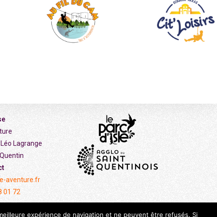
se
ture
e Léo Lagrange
-Quentin
ct
e-aventure.fr
8 01 72
 meilleure expérience de navigation et ne peuvent être refusés. Si