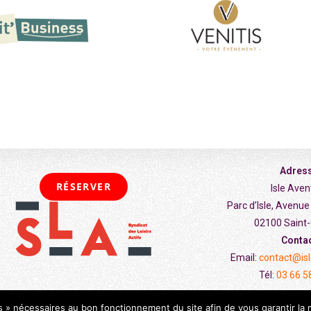
Adres
RÉSERVER
Isle Aven
Parc d’Isle, Avenu
02100 Saint
Conta
Email:
contact@isl
Tél:
03 66 5
ls » nécessaires au bon fonctionnement du site afin de vous garantir la